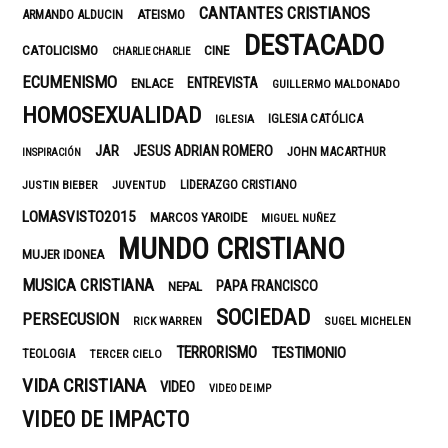
CANTANTES CRISTIANOS
ARMANDO ALDUCIN
ATEISMO
DESTACADO
CATOLICISMO
CINE
CHARLIE CHARLIE
ECUMENISMO
ENTREVISTA
ENLACE
GUILLERMO MALDONADO
HOMOSEXUALIDAD
IGLESIA CATÓLICA
IGLESIA
JAR
JESUS ADRIAN ROMERO
JOHN MACARTHUR
INSPIRACIÓN
LIDERAZGO CRISTIANO
JUSTIN BIEBER
JUVENTUD
LOMASVISTO2015
MARCOS YAROIDE
MIGUEL NUÑEZ
MUNDO CRISTIANO
MUJER IDONEA
MUSICA CRISTIANA
PAPA FRANCISCO
NEPAL
SOCIEDAD
PERSECUSION
RICK WARREN
SUGEL MICHELEN
TERRORISMO
TESTIMONIO
TEOLOGIA
TERCER CIELO
VIDA CRISTIANA
VIDEO
VIDEO DE IMP
VIDEO DE IMPACTO