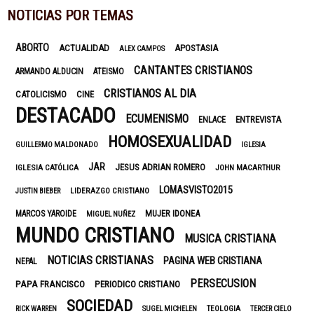
NOTICIAS POR TEMAS
ABORTO
ACTUALIDAD
APOSTASIA
ALEX CAMPOS
CANTANTES CRISTIANOS
ARMANDO ALDUCIN
ATEISMO
CRISTIANOS AL DIA
CATOLICISMO
CINE
DESTACADO
ECUMENISMO
ENTREVISTA
ENLACE
HOMOSEXUALIDAD
GUILLERMO MALDONADO
IGLESIA
JAR
JESUS ADRIAN ROMERO
IGLESIA CATÓLICA
JOHN MACARTHUR
LOMASVISTO2015
LIDERAZGO CRISTIANO
JUSTIN BIEBER
MUJER IDONEA
MARCOS YAROIDE
MIGUEL NUÑEZ
MUNDO CRISTIANO
MUSICA CRISTIANA
NOTICIAS CRISTIANAS
PAGINA WEB CRISTIANA
NEPAL
PERSECUSION
PAPA FRANCISCO
PERIODICO CRISTIANO
SOCIEDAD
TEOLOGIA
RICK WARREN
SUGEL MICHELEN
TERCER CIELO