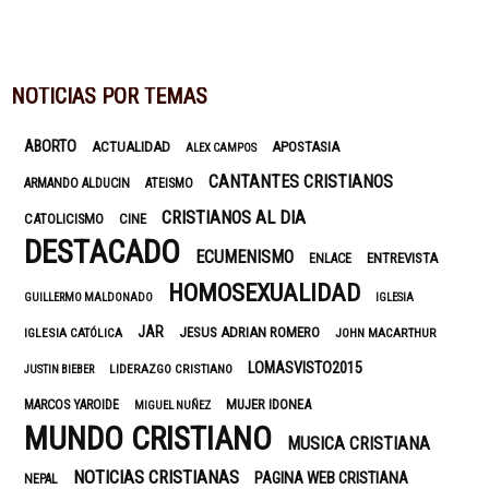
NOTICIAS POR TEMAS
ABORTO
ACTUALIDAD
APOSTASIA
ALEX CAMPOS
CANTANTES CRISTIANOS
ARMANDO ALDUCIN
ATEISMO
CRISTIANOS AL DIA
CATOLICISMO
CINE
DESTACADO
ECUMENISMO
ENTREVISTA
ENLACE
HOMOSEXUALIDAD
GUILLERMO MALDONADO
IGLESIA
JAR
JESUS ADRIAN ROMERO
IGLESIA CATÓLICA
JOHN MACARTHUR
LOMASVISTO2015
LIDERAZGO CRISTIANO
JUSTIN BIEBER
MUJER IDONEA
MARCOS YAROIDE
MIGUEL NUÑEZ
MUNDO CRISTIANO
MUSICA CRISTIANA
NOTICIAS CRISTIANAS
PAGINA WEB CRISTIANA
NEPAL