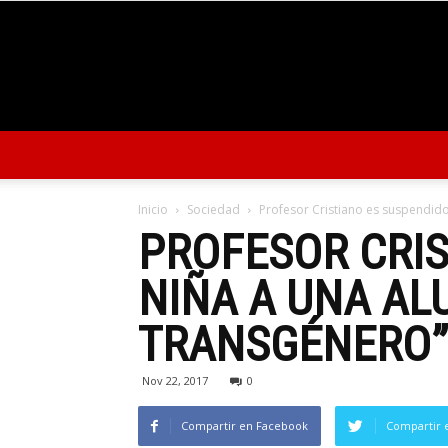
Inicio
Sociedad
Profesor Cristiano es suspendido
PROFESOR CRI
NIÑA A UNA AL
TRANSGÉNERO”
Nov 22, 2017
0
Compartir en Facebook
Compartir 