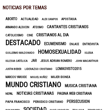
NOTICIAS POR TEMAS
ABORTO
ACTUALIDAD
APOSTASIA
ALEX CAMPOS
CANTANTES CRISTIANOS
ARMANDO ALDUCIN
ATEISMO
CRISTIANOS AL DIA
CATOLICISMO
CINE
DESTACADO
ECUMENISMO
ENTREVISTA
ENLACE
HOMOSEXUALIDAD
GUILLERMO MALDONADO
IGLESIA
JAR
JESUS ADRIAN ROMERO
IGLESIA CATÓLICA
JOHN MACARTHUR
LOMASVISTO2015
LIDERAZGO CRISTIANO
JUSTIN BIEBER
MUJER IDONEA
MARCOS YAROIDE
MIGUEL NUÑEZ
MUNDO CRISTIANO
MUSICA CRISTIANA
NOTICIAS CRISTIANAS
PAGINA WEB CRISTIANA
NEPAL
PERSECUSION
PAPA FRANCISCO
PERIODICO CRISTIANO
SOCIEDAD