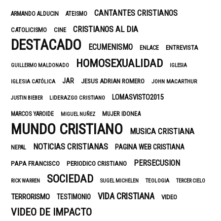
CANTANTES CRISTIANOS
ARMANDO ALDUCIN
ATEISMO
CRISTIANOS AL DIA
CATOLICISMO
CINE
DESTACADO
ECUMENISMO
ENTREVISTA
ENLACE
HOMOSEXUALIDAD
GUILLERMO MALDONADO
IGLESIA
JAR
JESUS ADRIAN ROMERO
IGLESIA CATÓLICA
JOHN MACARTHUR
LOMASVISTO2015
LIDERAZGO CRISTIANO
JUSTIN BIEBER
MUJER IDONEA
MARCOS YAROIDE
MIGUEL NUÑEZ
MUNDO CRISTIANO
MUSICA CRISTIANA
NOTICIAS CRISTIANAS
PAGINA WEB CRISTIANA
NEPAL
PERSECUSION
PAPA FRANCISCO
PERIODICO CRISTIANO
SOCIEDAD
TEOLOGIA
RICK WARREN
SUGEL MICHELEN
TERCER CIELO
VIDA CRISTIANA
TERRORISMO
TESTIMONIO
VIDEO
VIDEO DE IMPACTO