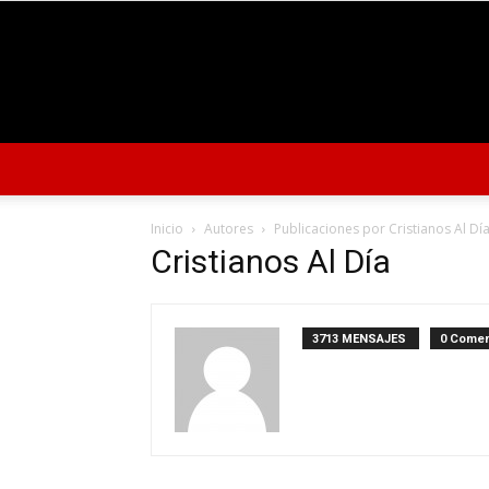
Inicio
Autores
Publicaciones por Cristianos Al Dí
Cristianos Al Día
3713 MENSAJES
0 Comen