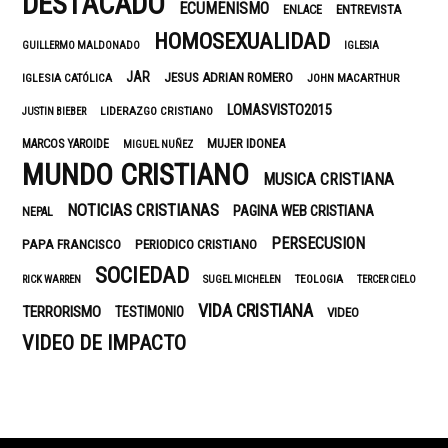
DESTACADO
ECUMENISMO
ENTREVISTA
ENLACE
HOMOSEXUALIDAD
GUILLERMO MALDONADO
IGLESIA
JAR
JESUS ADRIAN ROMERO
IGLESIA CATÓLICA
JOHN MACARTHUR
LOMASVISTO2015
LIDERAZGO CRISTIANO
JUSTIN BIEBER
MUJER IDONEA
MARCOS YAROIDE
MIGUEL NUÑEZ
MUNDO CRISTIANO
MUSICA CRISTIANA
NOTICIAS CRISTIANAS
PAGINA WEB CRISTIANA
NEPAL
PERSECUSION
PAPA FRANCISCO
PERIODICO CRISTIANO
SOCIEDAD
TEOLOGIA
RICK WARREN
SUGEL MICHELEN
TERCER CIELO
VIDA CRISTIANA
TERRORISMO
TESTIMONIO
VIDEO
VIDEO DE IMPACTO