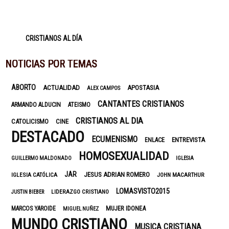
CRISTIANOS AL DÍA
NOTICIAS POR TEMAS
ABORTO
ACTUALIDAD
APOSTASIA
ALEX CAMPOS
CANTANTES CRISTIANOS
ARMANDO ALDUCIN
ATEISMO
CRISTIANOS AL DIA
CATOLICISMO
CINE
DESTACADO
ECUMENISMO
ENTREVISTA
ENLACE
HOMOSEXUALIDAD
GUILLERMO MALDONADO
IGLESIA
JAR
JESUS ADRIAN ROMERO
IGLESIA CATÓLICA
JOHN MACARTHUR
LOMASVISTO2015
LIDERAZGO CRISTIANO
JUSTIN BIEBER
MUJER IDONEA
MARCOS YAROIDE
MIGUEL NUÑEZ
MUNDO CRISTIANO
MUSICA CRISTIANA