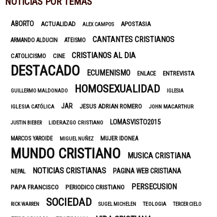
NOTICIAS POR TEMAS
ABORTO
ACTUALIDAD
APOSTASIA
ALEX CAMPOS
CANTANTES CRISTIANOS
ARMANDO ALDUCIN
ATEISMO
CRISTIANOS AL DIA
CATOLICISMO
CINE
DESTACADO
ECUMENISMO
ENTREVISTA
ENLACE
HOMOSEXUALIDAD
GUILLERMO MALDONADO
IGLESIA
JAR
JESUS ADRIAN ROMERO
IGLESIA CATÓLICA
JOHN MACARTHUR
LOMASVISTO2015
LIDERAZGO CRISTIANO
JUSTIN BIEBER
MUJER IDONEA
MARCOS YAROIDE
MIGUEL NUÑEZ
MUNDO CRISTIANO
MUSICA CRISTIANA
NOTICIAS CRISTIANAS
PAGINA WEB CRISTIANA
NEPAL
PERSECUSION
PAPA FRANCISCO
PERIODICO CRISTIANO
SOCIEDAD
TEOLOGIA
RICK WARREN
SUGEL MICHELEN
TERCER CIELO