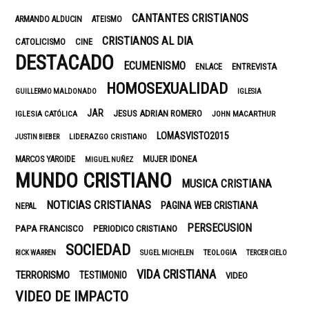
CANTANTES CRISTIANOS
ARMANDO ALDUCIN
ATEISMO
CRISTIANOS AL DIA
CATOLICISMO
CINE
DESTACADO
ECUMENISMO
ENTREVISTA
ENLACE
HOMOSEXUALIDAD
GUILLERMO MALDONADO
IGLESIA
JAR
JESUS ADRIAN ROMERO
IGLESIA CATÓLICA
JOHN MACARTHUR
LOMASVISTO2015
LIDERAZGO CRISTIANO
JUSTIN BIEBER
MUJER IDONEA
MARCOS YAROIDE
MIGUEL NUÑEZ
MUNDO CRISTIANO
MUSICA CRISTIANA
NOTICIAS CRISTIANAS
PAGINA WEB CRISTIANA
NEPAL
PERSECUSION
PAPA FRANCISCO
PERIODICO CRISTIANO
SOCIEDAD
TEOLOGIA
RICK WARREN
SUGEL MICHELEN
TERCER CIELO
VIDA CRISTIANA
TERRORISMO
TESTIMONIO
VIDEO
VIDEO DE IMPACTO