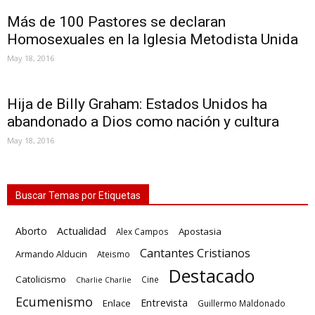
Más de 100 Pastores se declaran
Homosexuales en la Iglesia Metodista Unida
May 18, 2016
Hija de Billy Graham: Estados Unidos ha
abandonado a Dios como nación y cultura
May 18, 2016
Buscar Temas por Etiquetas
Actualidad
Aborto
Apostasia
Alex Campos
Cantantes Cristianos
Armando Alducin
Ateismo
Destacado
Catolicismo
Cine
Charlie Charlie
Ecumenismo
Entrevista
Enlace
Guillermo Maldonado