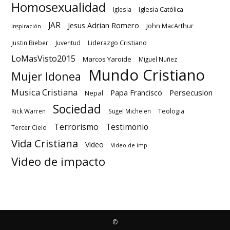
Homosexualidad
Iglesia Católica
Iglesia
JAR
Jesus Adrian Romero
John MacArthur
Inspiración
Liderazgo Cristiano
Justin Bieber
Juventud
LoMasVisto2015
Marcos Yaroide
Miguel Nuñez
Mundo Cristiano
Mujer Idonea
Musica Cristiana
Papa Francisco
Persecusion
Nepal
Sociedad
Teologia
Rick Warren
Sugel Michelen
Terrorismo
Testimonio
Tercer Cielo
Vida Cristiana
Video
Video de imp
Video de impacto
©