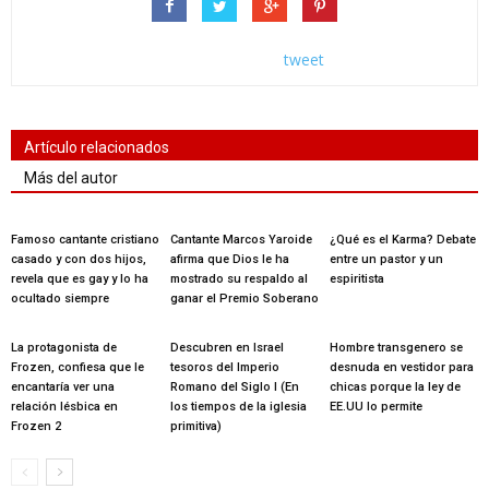
tweet
Artículo relacionados
Más del autor
Famoso cantante cristiano
Cantante Marcos Yaroide
¿Qué es el Karma? Debate
casado y con dos hijos,
afirma que Dios le ha
entre un pastor y un
revela que es gay y lo ha
mostrado su respaldo al
espiritista
ocultado siempre
ganar el Premio Soberano
La protagonista de
Descubren en Israel
Hombre transgenero se
Frozen, confiesa que le
tesoros del Imperio
desnuda en vestidor para
encantaría ver una
Romano del Siglo I (En
chicas porque la ley de
relación lésbica en
los tiempos de la iglesia
EE.UU lo permite
Frozen 2
primitiva)