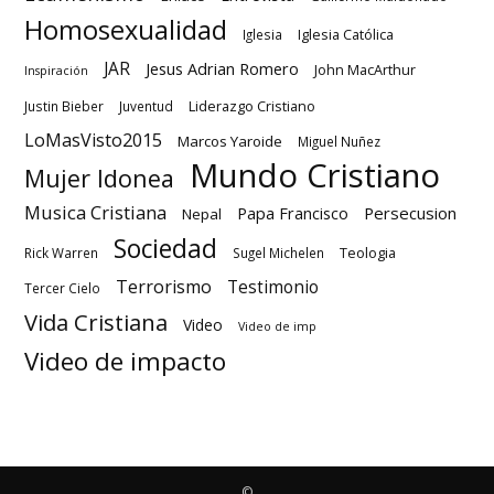
Homosexualidad
Iglesia Católica
Iglesia
JAR
Jesus Adrian Romero
John MacArthur
Inspiración
Liderazgo Cristiano
Justin Bieber
Juventud
LoMasVisto2015
Marcos Yaroide
Miguel Nuñez
Mundo Cristiano
Mujer Idonea
Musica Cristiana
Papa Francisco
Persecusion
Nepal
Sociedad
Teologia
Rick Warren
Sugel Michelen
Terrorismo
Testimonio
Tercer Cielo
Vida Cristiana
Video
Video de imp
Video de impacto
©