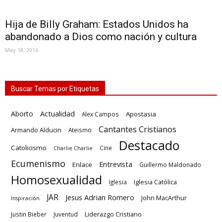
Hija de Billy Graham: Estados Unidos ha
abandonado a Dios como nación y cultura
May 18, 2016
Buscar Temas por Etiquetas
Actualidad
Aborto
Apostasia
Alex Campos
Cantantes Cristianos
Armando Alducin
Ateismo
Destacado
Catolicismo
Cine
Charlie Charlie
Ecumenismo
Entrevista
Enlace
Guillermo Maldonado
Homosexualidad
Iglesia Católica
Iglesia
JAR
Jesus Adrian Romero
John MacArthur
Inspiración
Liderazgo Cristiano
Justin Bieber
Juventud