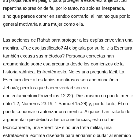
su propia vida en peligro para proteger a estos extranjeros. Su
repentina expresión de fe, por lo tanto, no solo es inesperada,
sino que parece correr en sentido contrario, al instinto que por lo
general motivaría a una mujer como ella.
Las acciones de Rahab para proteger a los espías envolvían una
mentira. ¿Fue eso justificado? Al elogiarla por su fe, ¿la Escritura
también excusa sus métodos? Personas correctas han
argumentado sobre esa pregunta desde los comienzos de la
historia rabínica. Enfrentémoslo. No es una pregunta fácil. La
Escritura dice: «Los labios mentirosos son abominación a
Jehová; pero los que hacen verdad son su
contentamiento»(Proverbios 12.22). Dios mismo no puede mentir
(Tito 1.2; Números 23.19; 1 Samuel 15.29) y, por lo tanto, Él no
puede condonar o autorizar una mentira. Algunos han tratado de
argumentar que debido a las circunstancias, esto no fue,
técnicamente, una «mentira» sino una treta militar, una
estratagema legítima diseñada para engañar o burlar al enemigo