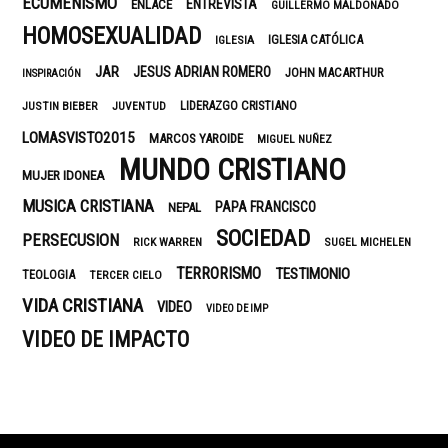
ECUMENISMO
ENTREVISTA
ENLACE
GUILLERMO MALDONADO
HOMOSEXUALIDAD
IGLESIA CATÓLICA
IGLESIA
JAR
JESUS ADRIAN ROMERO
JOHN MACARTHUR
INSPIRACIÓN
LIDERAZGO CRISTIANO
JUSTIN BIEBER
JUVENTUD
LOMASVISTO2015
MARCOS YAROIDE
MIGUEL NUÑEZ
MUNDO CRISTIANO
MUJER IDONEA
MUSICA CRISTIANA
PAPA FRANCISCO
NEPAL
SOCIEDAD
PERSECUSION
RICK WARREN
SUGEL MICHELEN
TERRORISMO
TESTIMONIO
TEOLOGIA
TERCER CIELO
VIDA CRISTIANA
VIDEO
VIDEO DE IMP
VIDEO DE IMPACTO