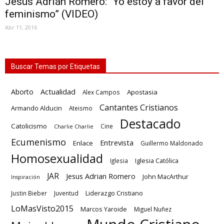
Jesús Adrián Romero: “Yo estoy a favor del
feminismo” (VIDEO)
Abr 11, 2016
Buscar Temas por Etiquetas
Actualidad
Aborto
Apostasia
Alex Campos
Cantantes Cristianos
Armando Alducin
Ateismo
Destacado
Catolicismo
Cine
Charlie Charlie
Ecumenismo
Entrevista
Enlace
Guillermo Maldonado
Homosexualidad
Iglesia Católica
Iglesia
JAR
Jesus Adrian Romero
John MacArthur
Inspiración
Liderazgo Cristiano
Justin Bieber
Juventud
LoMasVisto2015
Marcos Yaroide
Miguel Nuñez