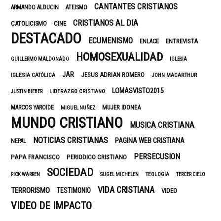
CANTANTES CRISTIANOS
ARMANDO ALDUCIN
ATEISMO
CRISTIANOS AL DIA
CATOLICISMO
CINE
DESTACADO
ECUMENISMO
ENTREVISTA
ENLACE
HOMOSEXUALIDAD
GUILLERMO MALDONADO
IGLESIA
JAR
JESUS ADRIAN ROMERO
IGLESIA CATÓLICA
JOHN MACARTHUR
LOMASVISTO2015
LIDERAZGO CRISTIANO
JUSTIN BIEBER
MUJER IDONEA
MARCOS YAROIDE
MIGUEL NUÑEZ
MUNDO CRISTIANO
MUSICA CRISTIANA
NOTICIAS CRISTIANAS
PAGINA WEB CRISTIANA
NEPAL
PERSECUSION
PAPA FRANCISCO
PERIODICO CRISTIANO
SOCIEDAD
TEOLOGIA
RICK WARREN
SUGEL MICHELEN
TERCER CIELO
VIDA CRISTIANA
TERRORISMO
TESTIMONIO
VIDEO
VIDEO DE IMPACTO