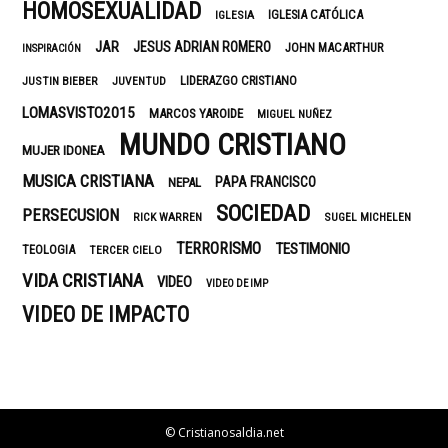
HOMOSEXUALIDAD
IGLESIA CATÓLICA
IGLESIA
JAR
JESUS ADRIAN ROMERO
JOHN MACARTHUR
INSPIRACIÓN
LIDERAZGO CRISTIANO
JUSTIN BIEBER
JUVENTUD
LOMASVISTO2015
MARCOS YAROIDE
MIGUEL NUÑEZ
MUNDO CRISTIANO
MUJER IDONEA
MUSICA CRISTIANA
PAPA FRANCISCO
NEPAL
SOCIEDAD
PERSECUSION
RICK WARREN
SUGEL MICHELEN
TERRORISMO
TESTIMONIO
TEOLOGIA
TERCER CIELO
VIDA CRISTIANA
VIDEO
VIDEO DE IMP
VIDEO DE IMPACTO
© Cristianosaldia.net