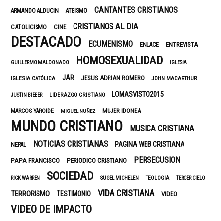
CANTANTES CRISTIANOS
ARMANDO ALDUCIN
ATEISMO
CRISTIANOS AL DIA
CATOLICISMO
CINE
DESTACADO
ECUMENISMO
ENTREVISTA
ENLACE
HOMOSEXUALIDAD
GUILLERMO MALDONADO
IGLESIA
JAR
JESUS ADRIAN ROMERO
IGLESIA CATÓLICA
JOHN MACARTHUR
LOMASVISTO2015
LIDERAZGO CRISTIANO
JUSTIN BIEBER
MUJER IDONEA
MARCOS YAROIDE
MIGUEL NUÑEZ
MUNDO CRISTIANO
MUSICA CRISTIANA
NOTICIAS CRISTIANAS
PAGINA WEB CRISTIANA
NEPAL
PERSECUSION
PAPA FRANCISCO
PERIODICO CRISTIANO
SOCIEDAD
TEOLOGIA
RICK WARREN
SUGEL MICHELEN
TERCER CIELO
VIDA CRISTIANA
TERRORISMO
TESTIMONIO
VIDEO
VIDEO DE IMPACTO