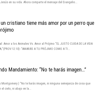
Jesús en su vida. Ahora comparte el mensaje del Evangelio...
un cristiano tiene más amor por un perro que
prójimo
nal: Amor a los Animales Vs. Amor al Prójimo "EL JUSTO CUIDA DE LA VIDA
A;"(PROV:12:10) -"AMARÁS A TU PRÓJIMO COMO A TI...
ndo Mandamiento: “No te harás imagen…”
 Montgomery ) “No te harás imagen, ni ninguna semejanza de cosa que
 el cielo, ni abajo en la...