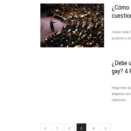
¿Cómo r
cuesti
Como toda fo
positivo y o
¿Debe u
gay? 4 
Haga más que
empieza con
relaciona...
1
2
3
4