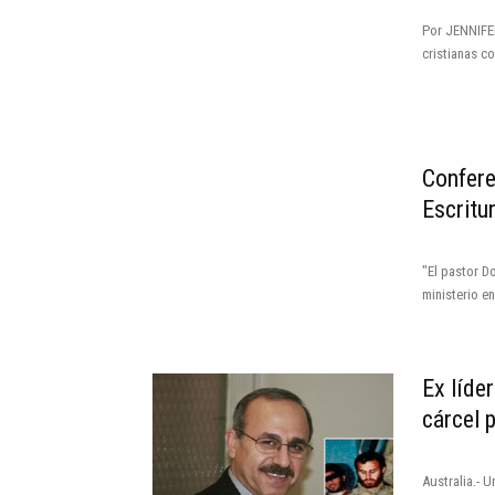
Por JENNIFE
cristianas c
Confere
Escritu
"El pastor D
ministerio e
Ex líde
cárcel p
Australia.- U