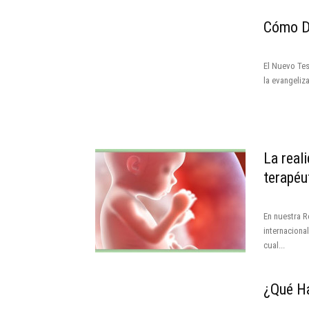
Cómo De
El Nuevo Te
la evangeliza
La real
terapéu
En nuestra R
internaciona
cual...
¿Qué Ha