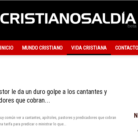
INICIO
MUNDO CRISTIANO
VIDA CRISTIANA
CONTACT
Actualidad
Cristiana
stor le da un duro golpe a los cantantes y
dores que cobran...
N
uy común ver a cantantes, apótoles, pastores y predicadores que cobran
a tarifa para predicar o ministrar lo que...