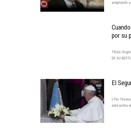
aceptando a 
Cuando 
por su 
Título Origi
DE SU BESTI
El Segu
( Por Thomas
esté arriba en