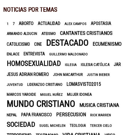
NOTICIAS POR TEMAS
ABORTO
ACTUALIDAD
APOSTASIA
7
1
ALEX CAMPOS
CANTANTES CRISTIANOS
ARMANDO ALDUCIN
ATEISMO
DESTACADO
ECUMENISMO
CATOLICISMO
CINE
ENTREVISTA
ENLACE
GUILLERMO MALDONADO
HOMOSEXUALIDAD
JAR
IGLESIA CATÓLICA
IGLESIA
JESUS ADRIAN ROMERO
JOHN MACARTHUR
JUSTIN BIEBER
LOMASVISTO2015
LIDERAZGO CRISTIANO
JUVENTUD
MARCOS YAROIDE
MUJER IDONEA
MIGUEL NUÑEZ
MUNDO CRISTIANO
MUSICA CRISTIANA
PERSECUSION
PAPA FRANCISCO
NEPAL
RICK WARREN
SOCIEDAD
TEOLOGIA
SUGEL MICHELEN
TERCER CIELO