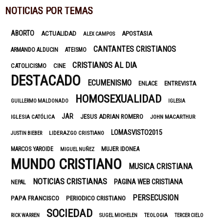
NOTICIAS POR TEMAS
ABORTO
ACTUALIDAD
APOSTASIA
ALEX CAMPOS
CANTANTES CRISTIANOS
ARMANDO ALDUCIN
ATEISMO
CRISTIANOS AL DIA
CATOLICISMO
CINE
DESTACADO
ECUMENISMO
ENTREVISTA
ENLACE
HOMOSEXUALIDAD
GUILLERMO MALDONADO
IGLESIA
JAR
JESUS ADRIAN ROMERO
IGLESIA CATÓLICA
JOHN MACARTHUR
LOMASVISTO2015
LIDERAZGO CRISTIANO
JUSTIN BIEBER
MUJER IDONEA
MARCOS YAROIDE
MIGUEL NUÑEZ
MUNDO CRISTIANO
MUSICA CRISTIANA
NOTICIAS CRISTIANAS
PAGINA WEB CRISTIANA
NEPAL
PERSECUSION
PAPA FRANCISCO
PERIODICO CRISTIANO
SOCIEDAD
TEOLOGIA
RICK WARREN
SUGEL MICHELEN
TERCER CIELO