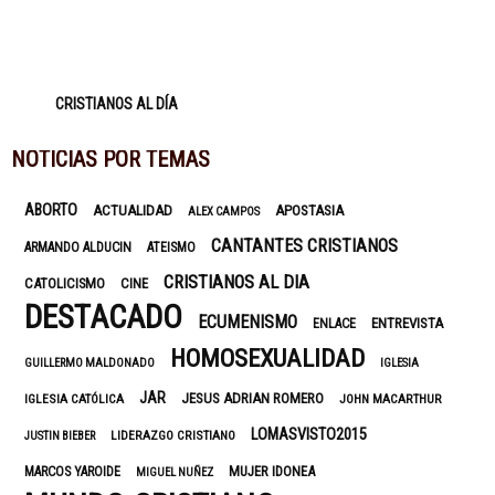
CRISTIANOS AL DÍA
NOTICIAS POR TEMAS
ABORTO
ACTUALIDAD
APOSTASIA
ALEX CAMPOS
CANTANTES CRISTIANOS
ARMANDO ALDUCIN
ATEISMO
CRISTIANOS AL DIA
CATOLICISMO
CINE
DESTACADO
ECUMENISMO
ENTREVISTA
ENLACE
HOMOSEXUALIDAD
GUILLERMO MALDONADO
IGLESIA
JAR
JESUS ADRIAN ROMERO
IGLESIA CATÓLICA
JOHN MACARTHUR
LOMASVISTO2015
LIDERAZGO CRISTIANO
JUSTIN BIEBER
MUJER IDONEA
MARCOS YAROIDE
MIGUEL NUÑEZ