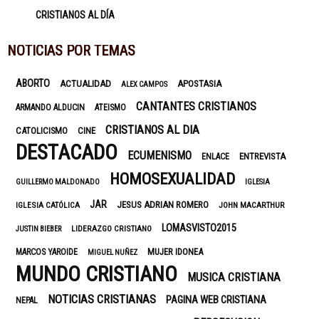
CRISTIANOS AL DÍA
NOTICIAS POR TEMAS
ABORTO
ACTUALIDAD
APOSTASIA
ALEX CAMPOS
CANTANTES CRISTIANOS
ARMANDO ALDUCIN
ATEISMO
CRISTIANOS AL DIA
CATOLICISMO
CINE
DESTACADO
ECUMENISMO
ENTREVISTA
ENLACE
HOMOSEXUALIDAD
GUILLERMO MALDONADO
IGLESIA
JAR
JESUS ADRIAN ROMERO
IGLESIA CATÓLICA
JOHN MACARTHUR
LOMASVISTO2015
LIDERAZGO CRISTIANO
JUSTIN BIEBER
MUJER IDONEA
MARCOS YAROIDE
MIGUEL NUÑEZ
MUNDO CRISTIANO
MUSICA CRISTIANA
NOTICIAS CRISTIANAS
PAGINA WEB CRISTIANA
NEPAL