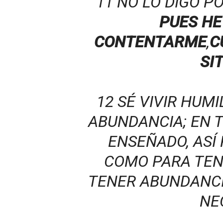
11 NO LO DIGO P
PUES HE
CONTENTARME
,
C
SI
12 SÉ VIVIR HUM
ABUNDANCIA; EN 
ENSEÑADO, ASÍ
COMO PARA TEN
TENER ABUNDANC
NE