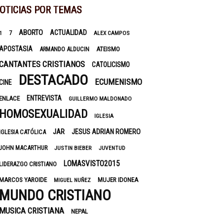
OTICIAS POR TEMAS
ABORTO
ACTUALIDAD
7
1
ALEX CAMPOS
APOSTASIA
ARMANDO ALDUCIN
ATEISMO
CANTANTES CRISTIANOS
CATOLICISMO
DESTACADO
ECUMENISMO
CINE
ENTREVISTA
ENLACE
GUILLERMO MALDONADO
HOMOSEXUALIDAD
IGLESIA
JAR
JESUS ADRIAN ROMERO
IGLESIA CATÓLICA
JOHN MACARTHUR
JUSTIN BIEBER
JUVENTUD
LOMASVISTO2015
LIDERAZGO CRISTIANO
MARCOS YAROIDE
MUJER IDONEA
MIGUEL NUÑEZ
MUNDO CRISTIANO
MUSICA CRISTIANA
NEPAL