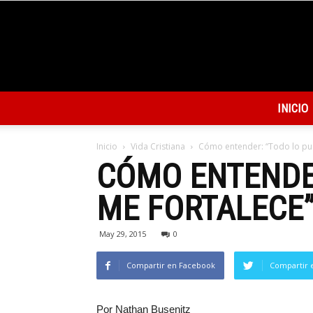
INICIO
Inicio
Vida Cristiana
Cómo entender: “Todo lo pue
CÓMO ENTENDER
ME FORTALECE
May 29, 2015
0
Compartir en Facebook
Compartir 
Por Nathan Busenitz