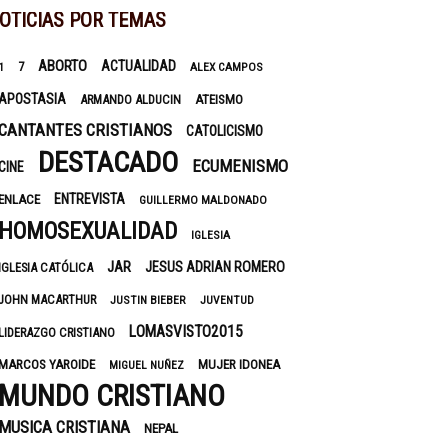
OTICIAS POR TEMAS
ABORTO
ACTUALIDAD
7
1
ALEX CAMPOS
APOSTASIA
ARMANDO ALDUCIN
ATEISMO
CANTANTES CRISTIANOS
CATOLICISMO
DESTACADO
ECUMENISMO
CINE
ENTREVISTA
ENLACE
GUILLERMO MALDONADO
HOMOSEXUALIDAD
IGLESIA
JAR
JESUS ADRIAN ROMERO
IGLESIA CATÓLICA
JOHN MACARTHUR
JUSTIN BIEBER
JUVENTUD
LOMASVISTO2015
LIDERAZGO CRISTIANO
MARCOS YAROIDE
MUJER IDONEA
MIGUEL NUÑEZ
MUNDO CRISTIANO
MUSICA CRISTIANA
NEPAL