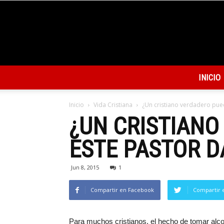
INICIO
Inicio
Vida Cristiana
¿Un cristiano verdadero pued
¿UN CRISTIANO
ESTE PASTOR 
Jun 8, 2015
1
Compartir en Facebook
Compartir 
Para muchos cristianos, el hecho de tomar alco