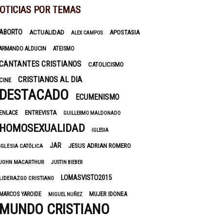
OTICIAS POR TEMAS
ABORTO
ACTUALIDAD
APOSTASIA
ALEX CAMPOS
ARMANDO ALDUCIN
ATEISMO
CANTANTES CRISTIANOS
CATOLICISMO
CRISTIANOS AL DIA
CINE
DESTACADO
ECUMENISMO
ENTREVISTA
ENLACE
GUILLERMO MALDONADO
HOMOSEXUALIDAD
IGLESIA
JAR
JESUS ADRIAN ROMERO
IGLESIA CATÓLICA
JOHN MACARTHUR
JUSTIN BIEBER
LOMASVISTO2015
LIDERAZGO CRISTIANO
MUJER IDONEA
MARCOS YAROIDE
MIGUEL NUÑEZ
MUNDO CRISTIANO