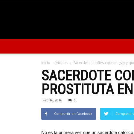
Inicio
Videos
Sacerdote confiesa que es gay y que 
SACERDOTE CON
PROSTITUTA EN
Feb 16, 2016
6
Compartir en Facebook
Compartir 
No es la primera vez que un sacerdote católico