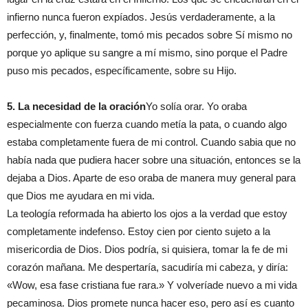
infierno nunca fueron expía
dos
. Jesús verdaderamente, a la
perfección, y, finalmente, tomó mis pecados sobre Sí mismo no
porque yo
aplique
su sangre a mí mismo, sino porque el Padre
puso mis pecados,
específicamente
,
sobre
su Hijo.
5. La necesidad de la oración
Y
o solía orar. Yo
oraba
especialmente
con fuerza
cuando
metía
la pata, o cuando algo
estaba completamente fuera de mi control. Cuando
sabia
que no
había nada que pudiera hacer sobre una situación, entonces
se la
dejaba
a Dios. Aparte de eso
oraba
de manera muy general
para
que Dios me ayuda
ra
en mi vida.
La teología reformada ha abierto los ojos a la verdad que estoy
completamente indefenso. Estoy cien por ciento
sujeto
a la
misericordia de Dios. Dios podría, si quisiera, t
oma
r la fe de mi
corazón mañana. Me
despertaría
,
sacud
ir
ía
mi
cabeza, y
diría
:
«Wow, esa fase cristian
a
fue
rar
a
.» Y
volvería
de
nuevo
a mi vida
pecaminosa. Dios promete nunca ha
cer
eso, pero
así es
cuanto