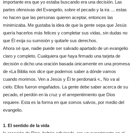
importante
era
que yo estaba buscando era una decisión.
Las
parte
s ofensivas del Evangelio, sobre el pecado y la ira …
esta
s
no hacen que las personas quieren aceptar,
entonces las
minimiza
ba
. Me gusta
ba la idea de
que la gente sepa que Jesús
quería hacer
los
más felices y
completar
sus vidas, sin duda
s
no
que Él
exija
su
sumisión
y
quitarle sus der
echos.
Ahora sé que, nadie puede ser salvado
apartado
de
un
evangelio
clar
o
y complet
o
. Cualquiera que haya firmado una tarjeta de
decisión o dicho una oración basada únicamente en una promesa
de «La Biblia nos dice que podemos saber a dónde vamos
cuando morimos. Ven a Jesús y Él te perdonará «., No va al
cielo. Ellos fueron engañados. La gente debe saber acerca de su
pecado, el perdón en la cruz y el arrepentimiento que Dios
requiere. Esta es la forma en que somos salvos, por medio del
evangelio.
1. El sentido de la vida