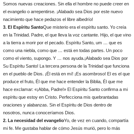
Somos nuevas creaciones. Sin ella el hombre no puede creer en
el evangelio o arrepentirse.
¡
Alabado sea Dios por este
nuevo
nacimiento que hace pedazos el
libre albedrío!
3. El Espíritu Santo
Q
u
e
misterio
era
el espíritu santo. Yo creía
en la Trinidad. Padre,
e
l que lleva la voz cantante. Hijo,
e
l que vino
a la tierra a morir por el pecado. Espíritu Santo, um …
que
es
como una niebla,
como
que … está en todas partes. Un poco
como el viento, supongo. Y … nos ayuda.
¡
Alabado sea Dios por
Su Espíritu Santo! La tercera persona de la Trinidad que funciona
en el pueblo de Dios.
¡
Él está en mí!
¡
Es asombroso! El es el que
produce el fruto,
Él
que me hace entender la Biblia,
Él
que me
hace
exclam
ar: «¡Abba, Padre!» El Espíritu Santo confirma a mi
espíritu que estoy en Cristo.
P
erfecciona mis
quebrantadas
oraciones y alabanzas. Sin el Espíritu de Dios dentro de
nosotros, nunca
conocer
íamos Dios.
2. La necesidad del evangelio
Y
o, de vez en cuando,
compartía
mi fe. Me gusta
ba
hablar de cómo Jesús murió, pero lo más