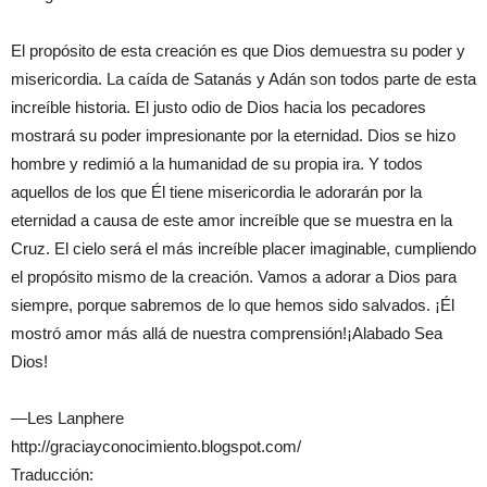
El propósito de esta creación es que Dios demuestra su poder y
misericordia. La caída de Satanás y Adán son todos parte de esta
increíble historia.
El
justo
o
dio de Dios hacia los pecadores
mostrará su poder impresionante p
or
la eternidad. Dios se hizo
hombre y
redimió
a la humanidad de su propia ira.
Y t
odos
aquellos de
los que Él tiene misericordia
le
adorarán por la
eternidad a causa de este amor increíble que se muestra en la
Cruz. El cielo será el más increíble placer imaginable, cumpliendo
el propósito mismo de la creación. Vamos a adorar a Dios para
siempre, porque sabremos
de
lo que hemos sido salvados.
¡
Él
m
ostró amor más allá de nuestra comprensión!
¡
Alabado Sea
Dios!
—
Les Lanphere
http://graciayconocimiento.blogspot.com/
Traducción: