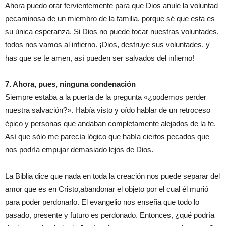
Ahora puedo orar fervientemente para que Dios anul
e
la voluntad
pecaminosa de un miembro de la familia, porque sé que esta es
su única esperanza. Si Dios no puede tocar nuestras voluntades,
todos
nos
vamos al infierno.
¡
Dios, destru
ye
su
s
voluntad
es
, y
ha
s
que se te am
e
n,
así
puede
n
ser salvado
s
del infierno!
7. Ahora, pues, ninguna condenación
Siempre estaba a la puerta
de
la pregunta «¿podemos perder
nuestra salvación?».
H
abía visto y oído hablar de
un
retroceso
épic
o
y p
ersonas
que andaba
n
completamente alejado
s
de la fe.
Así que sólo
me
parecía lógico que había ciertos pecados que
nos podría empujar demasiado lejos de Dios.
La Biblia dice que nada en toda la creación nos puede separar del
amor que es en Cristo,
abandonar
el objeto
por
el cual
él murió
para
poder
perdonar
lo
. El evangelio nos enseña que todo lo
pasado, presente y futuro es perdonado. Entonces, ¿qué podría