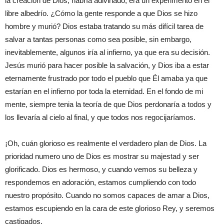
la creación de
D
ios, habría adivinado, era un experimento en el
libre albedrío. ¿Cómo la gente responde a
que
Dios se h
izo
hombre y
murió
? Dios estaba tratando su más difícil
tarea
de
salvar a tantas personas como sea posible, sin embargo,
inevitablemente, algunos iría al infierno, ya que era su decisión.
Jesús murió para hacer posible la salvación, y Dios iba a
estar
eternamente frustrado por todo el pueblo que Él amaba
ya
que
estarían en el infierno por toda la eternidad. En el fondo de mi
mente, siempre
tenia
la teoría de que Dios
perdonaría
a todos y
los
llevaría
al cielo al final, y que todos nos
regocijaríamos.
¡Oh, cuán glorioso
es
realmente
el
verdadero
plan
de Dios.
La
p
rioridad
numero uno
de Dios es mostrar su majestad y ser
glorificado. Dios es hermoso, y cuando vemos su belleza y
respondemos en adoración, estamos cumpliendo con todo
nuestro propósito. Cuando no somos capaces de amar a Dios,
estamos escup
iendo
en la cara de este glorioso Rey, y seremos
castigados.