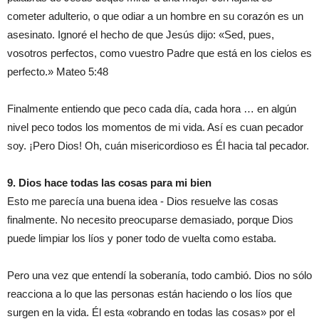
cometer adulterio, o que odiar a un hombre en su corazón es un
asesinato. Ignoré el hecho de que Jesús dijo: «
Sed
, pues,
vosotros perfectos, como vuestro Padre
que está en los cielos
es
perfecto.» Mateo 5:48
Finalmente entiendo que peco cada día, cada hora … en algún
nivel peco todos los momentos de mi vida. Así es
cuan
pecador
soy.
¡
Pero Dios! Oh, cuán misericordioso
es
Él
hacia tal
pecador.
9. Dios hace todas las cosas para mi bien
Esto
me
parecía una buena idea - Dios
resuelve
las cosas
finalmente
. No necesito preocuparse demasiado, porque Dios
puede limpiar los líos y
poner todo
de vuelta
como estaba
.
Pero una vez que entendí
la
soberanía, todo cambió. Dios no sólo
reacciona a lo que las personas están haciendo o los líos que
surgen en la vida. Él es
ta
«
obrando en
todas las cosas» por el