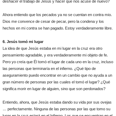
deshacer el trabajo de Jesús y hacer que nos acus
e
de nuevo?
Ahora entiendo que los pecados
ya
no se cuentan
en
contra m
io
.
Dios me convence
de
cesar de pecar, pero la condena y
los
hechos
en mi contra se han pagado. Estoy verdaderamente libre.
6. J
esús
tomó mi lugar
La idea de que Jesús estaba en mi lugar en la cruz
era
otro
pensamiento agradable, y era verdaderamente mi objeto de fe.
Pero yo creía que Él tomó el lugar de cada uno en la cruz, incluso
las personas que terminaría en el infierno. ¿Qué tipo de
aseguramiento puedo encontrar en un cambio que no ayuda a un
gran número de
personas
por la
s
cual
es
el
tomó
el
lugar? ¿Qué
significa morir en lugar de alguien, sino que son perdonados?
Entiendo, ahora, que Jesús estaba
dando
su vida por sus ovejas
… perfectamente. N
inguna
de las personas
por las que tomo su
lugar
en la cruz estará en el Infierno. Los que se encuentran en el