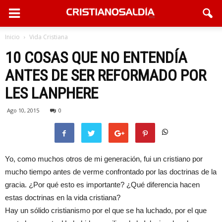
Inicio
Vida Cristiana
10 COSAS QUE NO ENTENDÍA
ANTES DE SER REFORMADO POR
LES LANPHERE
Ago 10, 2015
0
Yo, como muchos otros de mi generación,
fui
un cristiano por
mucho
tiempo antes de ver
m
e confrontado por
las doctrinas de la
gracia. ¿Por qué
es
t
o
es importa
nte
? ¿Qué diferencia hacen
estas doctrinas en la vida cristiana?
Hay un sólid
o
cristianismo
por el
que se ha luchado,
por el
que