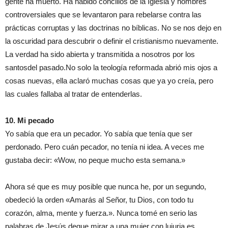
gente ha muerto. Ha habido concilios de la Iglesia y hombres
controversiales
que se levantaron para rebelarse contra las
prácticas corruptas y
las
doctrinas no bíblicas. No se nos dej
o
en
la oscuridad para descubrir
o definir
el cristianismo
nuevamente
.
La verdad ha
sido
abiert
a
y transmit
ida
a nosotros por los
s
antos
del
pasado.
No solo l
a teología reformad
a
abrió
mis
ojos a
cosas nuevas,
ella
aclaró muchas cosas que ya yo creía, pero
las cuales
fallaba al tratar de
entender
las
.
10. Mi pecado
Yo sabía que era un pecador. Yo sabía que tenía que ser
perdonado. Pero cuán pecador, no tenía ni idea. A veces me
gusta
ba
decir: «Wow, no pe
que
mucho esta semana.»
Ahora sé que es muy posible que nunca he, por un segundo,
obedeció la orden «Amarás al Señor, tu Dios, con todo tu
corazón, alma, mente y fuerza.». Nunca tomé en serio las
palabras de Jesús
de
que mirar a una mujer con lujuria es