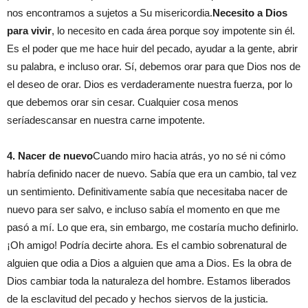
nos encontramos
a
sujetos a
S
u m
isericordia
.
Necesito
a D
ios
para vivir
, lo necesito en cada área porque soy impotente sin él.
Es el poder que me hace huir del pecado, ayudar a la gente, abr
ir
su palabra, e incluso orar. Sí, debemos orar para que Dios nos d
e
el deseo de orar. Dios es verdaderamente nuestra fuerza, por lo
que debemos orar sin cesar. Cualquier cosa menos
sería
descansar
en nuestra carne impotente.
4. Nacer de nuevo
C
uando miro hacia atrás, yo no sé ni cómo
habría definido nacer de nuevo. Sabía que era un cambio, tal vez
un sentimiento. Definitivamente sabía que necesitaba nacer de
nuevo para ser salvo, e incluso sabía el momento en que me
pasó a mí. Lo que era, sin embargo, me costaría mucho
definirlo
.
¡
Oh
amigo
! Podría decirte ahora. Es el cambio sobrenatural de
alguien que odia a
Dios
a alguien que ama a
Dios. Es la obra de
Dios cambiar toda la naturaleza del hombre. Estamos liberados
de la esclavitud del pecado y hechos siervos de la justicia.