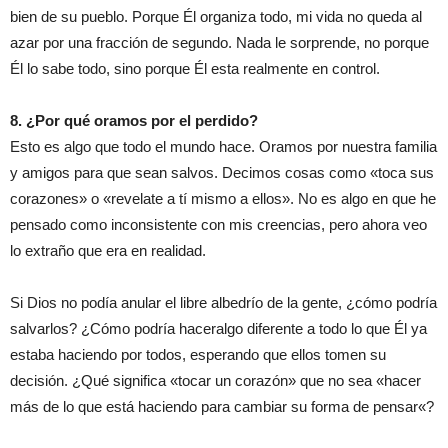
bien de su pueblo. Porque Él organiza todo, mi vida no
queda
al
azar p
or
una fracción de segundo. Nada le sorprende, no porque
Él lo sabe todo, sino porque Él es
ta
realmente e
n
control.
8. ¿Por qué oramos por
el
perdido
?
Esto es algo que todo el mundo hace. Oramos por nuestra familia
y amigos para
que
se
an
salvos. Decimos cosas como «
toca
sus
corazones» o «revela
te
a
t
í mismo a ellos». No es algo
en
que he
pensado como
inconsistente
con mis creencias, pero ahora veo
lo extraño que era en realidad.
Si Dios no podía anular el libre albedrío de la gente, ¿cómo podría
salvarlos? ¿Cómo
podría
hacer
algo
diferente
a todo lo
que
Él ya
estaba
haciendo por
todos, esperando
que
ellos tom
en
su
decisión. ¿Qué significa «
tocar
un corazón» que no sea «hacer
más de lo que está haciendo para cambiar
su
forma de pensar
«?