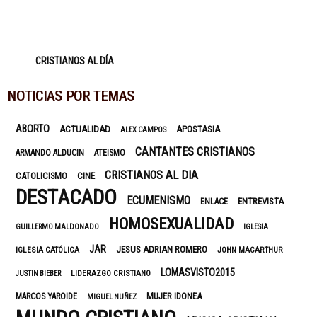
CRISTIANOS AL DÍA
NOTICIAS POR TEMAS
ABORTO
ACTUALIDAD
APOSTASIA
ALEX CAMPOS
CANTANTES CRISTIANOS
ARMANDO ALDUCIN
ATEISMO
CRISTIANOS AL DIA
CATOLICISMO
CINE
DESTACADO
ECUMENISMO
ENTREVISTA
ENLACE
HOMOSEXUALIDAD
GUILLERMO MALDONADO
IGLESIA
JAR
JESUS ADRIAN ROMERO
IGLESIA CATÓLICA
JOHN MACARTHUR
LOMASVISTO2015
LIDERAZGO CRISTIANO
JUSTIN BIEBER
MUJER IDONEA
MARCOS YAROIDE
MIGUEL NUÑEZ