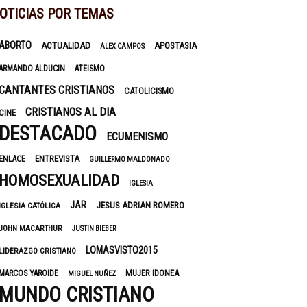
OTICIAS POR TEMAS
ABORTO
ACTUALIDAD
APOSTASIA
ALEX CAMPOS
ARMANDO ALDUCIN
ATEISMO
CANTANTES CRISTIANOS
CATOLICISMO
CRISTIANOS AL DIA
CINE
DESTACADO
ECUMENISMO
ENTREVISTA
ENLACE
GUILLERMO MALDONADO
HOMOSEXUALIDAD
IGLESIA
JAR
JESUS ADRIAN ROMERO
IGLESIA CATÓLICA
JOHN MACARTHUR
JUSTIN BIEBER
LOMASVISTO2015
LIDERAZGO CRISTIANO
MUJER IDONEA
MARCOS YAROIDE
MIGUEL NUÑEZ
MUNDO CRISTIANO