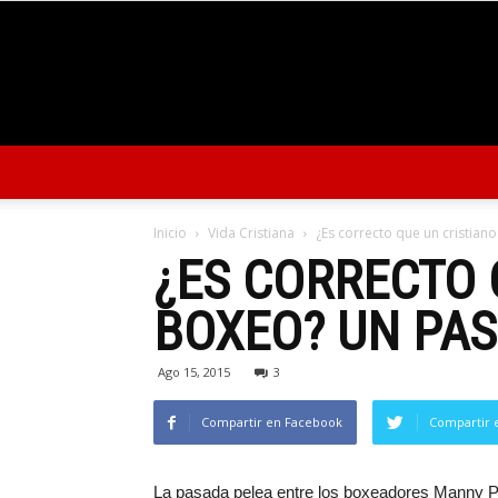
Inicio
Vida Cristiana
¿Es correcto que un cristian
¿ES CORRECTO 
BOXEO? UN PAS
Ago 15, 2015
3
Compartir en Facebook
Compartir 
La pasada pelea entre los boxeadores Manny Pa